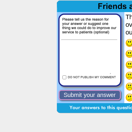
Th
ov
ou